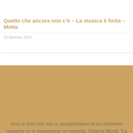
Quello che ancora non c’è – La musica è finita –
Motta
15 Gennaio 2024
Amo le frasi che non si sposterebbero di un millimetro
neanche se le traversasse un esercito.
Virginia Woolf, “La