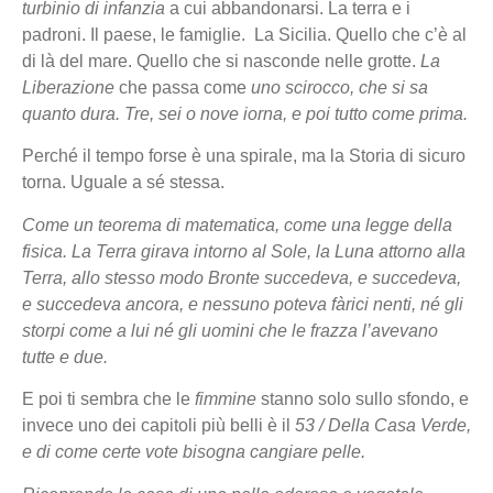
turbinio di infanzia
a cui abbandonarsi. La terra e i
padroni.
Il paese, le famiglie.
La Sicilia.
Quello che c’è al
di là del mare. Quello che si nasconde nelle grotte.
La
Liberazione
che passa come
uno scirocco, che si sa
quanto dura. Tre, sei o nove iorna, e poi tutto come prima.
Perché il tempo forse è una spirale, ma la Storia di sicuro
torna. Uguale a sé stessa.
Come un teorema di matematica, come una legge della
fisica. La Terra girava intorno al Sole, la Luna attorno alla
Terra, allo stesso modo Bronte succedeva, e succedeva,
e succedeva
ancora, e nessuno poteva fàrici nenti, né gli
storpi come a lui né gli uomini che le frazza l’avevano
tutte e due.
E poi ti sembra che le
fimmine
stanno solo sullo sfondo, e
invece uno dei capitoli più belli è il
53 / Della Casa Verde,
e di come certe vote bisogna cangiare pelle.