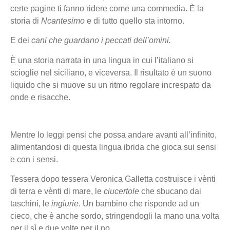
certe pagine ti fanno ridere come una commedia. È la
storia di
Ncantesimo
e di tutto quello sta intorno.
E dei
cani che guardano i peccati dell’omini.
È una storia narrata in una lingua in cui l’italiano si
scioglie nel siciliano, e viceversa. Il risultato è un suono
liquido che si muove su un ritmo regolare increspato da
onde e risacche.
Mentre lo leggi pensi che possa andare avanti all’infinito,
alimentandosi di questa lingua ibrida che gioca sui sensi
e con i sensi.
Tessera dopo tessera Veronica Galletta costruisce i vènti
di terra e vènti di mare, le
ciucertole
che sbucano dai
taschini, le
ingiurie
. Un bambino che risponde ad un
cieco, che è anche sordo, stringendogli la mano una volta
per il sì e due volte per il no.