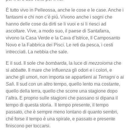
È tutto vivo in Pelleossa, anche le cose e le case. Anche i
fantasmi e chi non c’è più. Vivono anche i sogni che
hanno delle cose da dirti se li vuoi e si li riesci ad
ascoltare. Vive, a modo suo, il paese di Santafarra,
vivono la Casa Verde e la Cava d’Istrice, Il Camposanto
Novo e la Fabbrica dei Pisci.
Le reti da pesca, i cesti
intrecciati. La nebbia che sale.
E il sud. Il sole che
bombarda
, la luce di
mezzoiorna
che
si
abbatte.
Il mare che influenza gli odori e i colori, e
anche gli umori, non importa se appartieni ai
Terragni
o ai
Sali.
Il sud con un altro tempo, quello lento ma costante,
quello della terra, quello che scorre una stagione dopo
l’altra. E proprio sulle stagioni che passano si dipana il
tempo di questa storia. Il tempo presente, il tempo
passato, che è sempre meno lontano di quanto sembri,
ché forse il tempo è una spirale, e passato e presente
finiscono per toccarsi.