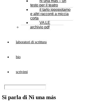
ni una más – un
testo per il teatro
il tarlo ippopotamo
e altri racconti a miccia
corta
VA:LE
archivio pdf
laboratori di scrittura
bio
scrivimi
Si parla di Ni una más