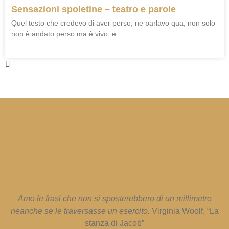
Sensazioni spoletine – teatro e parole
Quel testo che credevo di aver perso, ne parlavo qua, non solo
non è andato perso ma è vivo, e
Amo le frasi che non si sposterebbero di un millimetro
neanche se le traversasse un esercito.
Virginia Woolf, “La
stanza di Jacob”