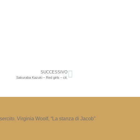
SUCCESSIVO
Sakuraba Kazuki – Red girls – cit.
sercito.
Virginia Woolf, “La stanza di Jacob”