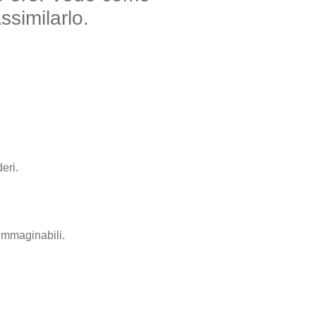
ssimilarlo.
eri.
. Immaginabili.