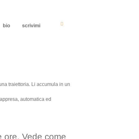
bio
scrivimi
una traiettoria. Li accumula in un
e appresa, automatica ed
lle ore. Vede come