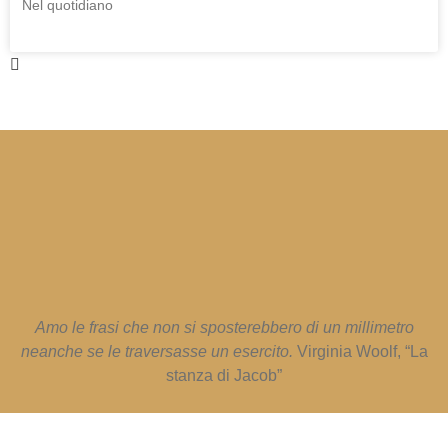
Nel quotidiano
Amo le frasi che non si sposterebbero di un millimetro
neanche se le traversasse un esercito.
Virginia Woolf, “La
stanza di Jacob”