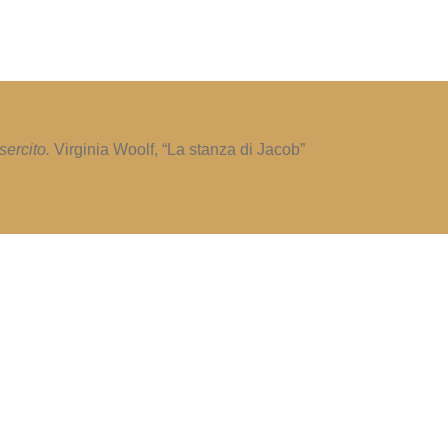
sercito.
Virginia Woolf, “La stanza di Jacob”