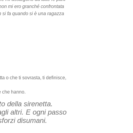
non mi ero granché confrontata
on si fa quando si è una ragazza
 o che ti sovrasta, ti definisce,
e che hanno.
o della sirenetta.
li altri. E ogni passo
 sforzi disumani.