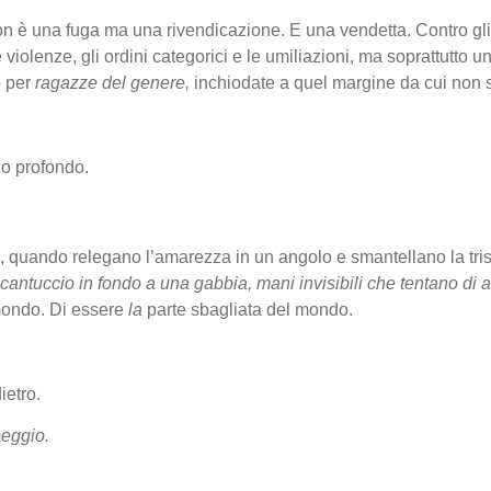
non è una fuga ma una rivendicazione. E una vendetta. Contro gli
violenze, gli ordini categorici e le umiliazioni, ma soprattutto un
o per
ragazze del genere,
inchiodate a quel margine da cui non si
co profondo.
, quando relegano l’amarezza in un angolo e smantellano la tris
cantuccio in fondo a una gabbia, mani invisibili che tentano di af
 mondo. Di essere
la
parte sbagliata del mondo.
ietro.
peggio.