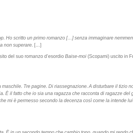
utostop. Ho scritto un primo romanzo […] senza immaginare nemm
 da non superare.
[…]
sito del suo romanzo d’esordio
Baise-moi
(Scopami) uscito in F
a maschile. Tre pagine. Di riassegnazione. A disturbare il tizio non
arla. È il fatto che io sia una ragazza che racconta di ragazze d
lo che mi è permesso secondo la decenza così come la intende lu
ta. È in un secondo tempo che cambio tono, quando mi rendo che