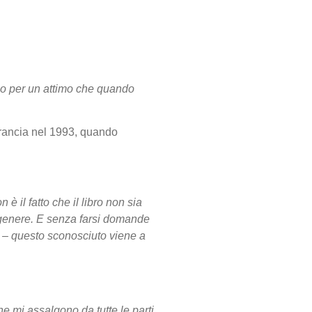
eno per un attimo che quando
rancia nel 1993, quando
 è il fatto che il libro non sia
el genere. E senza farsi domande
i – questo sconosciuto viene a
 mi assalgono da tutte le parti