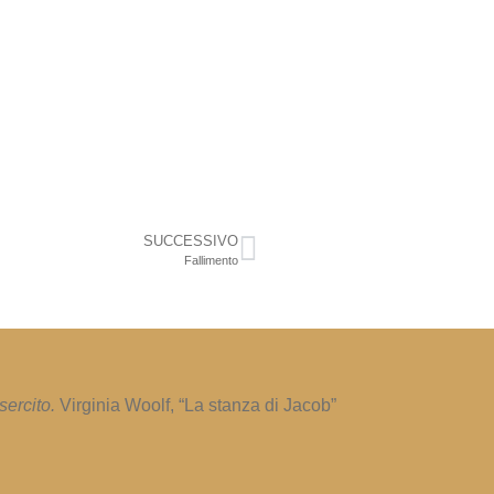
SUCCESSIVO
Fallimento
sercito.
Virginia Woolf, “La stanza di Jacob”