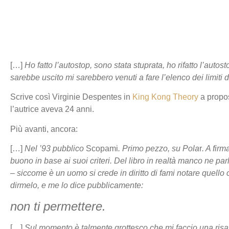
[…]
Ho fatto l’autostop, sono stata stuprata, ho rifatto l’a
sarebbe uscito mi sarebbero venuti a fare l’elenco dei limiti
Scrive così Virginie Despentes in
King Kong Theory
a propo
l’autrice aveva 24 anni.
Più avanti, ancora:
[…]
Nel ’93 pubblico
Scopami
. Primo pezzo, su
Pola
r
. A firm
buono in base ai suoi criteri. Del libro in realtà manco ne p
– siccome è un uomo si crede in diritto di fami notare quel
dirmelo, e me lo dice pubblicamente:
non ti permettere.
[…]
Sul momento è talmente grottesco che mi faccio una risa