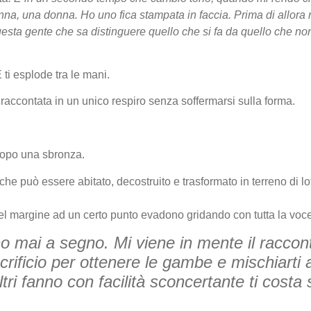
a, una donna. Ho uno fica stampata in faccia. Prima di allora 
questa gente che sa distinguere quello che si fa da quello che n
ti esplode tra le mani.
 raccontata in un unico respiro senza soffermarsi sulla forma.
 dopo una sbronza.
può essere abitato, decostruito e trasformato in terreno di lotta
l margine ad un certo punto evadono gridando con tutta la voc
no mai a segno. Mi viene in mente il raccont
ificio per ottenere le gambe e mischiarti ag
altri fanno con facilità sconcertante ti costa