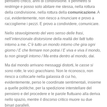
pensiero critico, anni di condivisione. Il perimetro si
restringe e posso solo abitare me stessa, nella rottura
della condivisione, nella rottura della
comunicazione
. A
cui, evidentemente, non riesco a rinunciare e provo a
raccoglierne i pezzi. E provo a condividere, comunicare.
Nello
stravolgimento del vero senso delle frasi
,
nell’intenzionale
distorsione della realtà dei fatti
tutto
intorno a me.
C’è tutto un mondo intorno che gira ogni
giorno / E che fermare non potrai / E viva e viva il mondo,
tu non girargli intorno / Ma entra dentro al mondo, dai.
Ma dal mondo arrivano messaggi distorti, le
casse si
sono rotte
, le voci
gracchiano
. Non le riconosco, non
riesco a collocarle nella galassia di cui ho,
evidentemente, perso le coordinate sentimentali, insieme
a quelle politiche, per la spedizione interstellare del
pensiero e del procedere e le parole fluttuano alla deriva
nello spazio, mentre il discorso critico muore su due
binari paralleli.