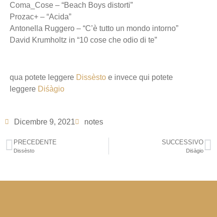
Coma_Cose – “Beach Boys distorti”
Prozac+ – “Acida”
Antonella Ruggero – “C’è tutto un mondo intorno”
David Krumholtz in “10 cose che odio di te”
qua potete leggere
Dissèsto
e invece qui potete
leggere
Diśàgio
Dicembre 9, 2021
notes
PRECEDENTE
SUCCESSIVO
Dissèsto
Diṡàgio