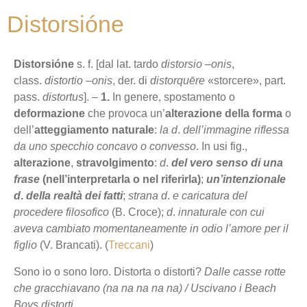
Distorsióne
Distorsióne
s. f. [dal lat. tardo
distorsio
–
onis
,
class.
distortio
–
onis
, der. di
distorquēre
«storcere», part.
pass.
distortus
]. –
1.
In genere, spostamento o
deformazione
che provoca un’
alterazione della forma
o
dell’
atteggiamento naturale
:
la d
.
dell’immagine riflessa
da uno specchio concavo o convesso
. In usi fig.,
alterazione
,
stravolgimento
:
d
.
del vero senso di una
frase
(nell’interpretarla o nel riferirla)
;
un’intenzionale
d
.
della realtà dei fatti
;
strana d
.
e caricatura del
procedere filosofico
(B. Croce);
d
.
innaturale con cui
aveva cambiato momentaneamente in odio l’amore per il
figlio
(V. Brancati). (
Treccani
)
Sono io o sono loro. Distorta o distorti?
Dalle casse rotte
che gracchiavano (na na na na na) / Uscivano i Beach
Boys distorti