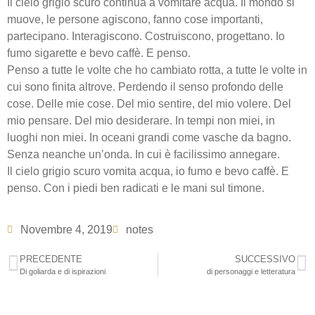
Il cielo grigio scuro continua a vomitare acqua. Il mondo si
muove, le persone agiscono, fanno cose importanti,
partecipano. Interagiscono. Costruiscono, progettano. Io
fumo sigarette e bevo caffè. E penso.
Penso a tutte le volte che ho cambiato rotta, a tutte le volte in
cui sono finita altrove. Perdendo il senso profondo delle
cose. Delle mie cose. Del mio sentire, del mio volere. Del
mio pensare. Del mio desiderare. In tempi non miei, in
luoghi non miei. In oceani grandi come vasche da bagno.
Senza neanche un’onda. In cui è facilissimo annegare.
Il cielo grigio scuro vomita acqua, io fumo e bevo caffè. E
penso. Con i piedi ben radicati e le mani sul timone.
Novembre 4, 2019
notes
PRECEDENTE
SUCCESSIVO
Di goliarda e di ispirazioni
di personaggi e letteratura