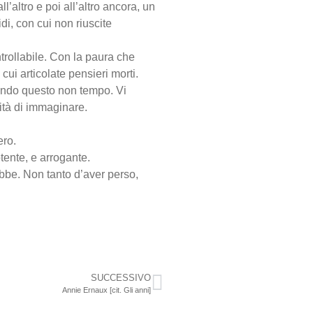
altro e poi all’altro ancora, un
di, con cui non riuscite
ntrollabile. Con la paura che
cui articolate pensieri morti.
sando questo non tempo. Vi
ità di immaginare.
ero.
otente, e arrogante.
bbe. Non tanto d’aver perso,
SUCCESSIVO
Annie Ernaux [cit. Gli anni]