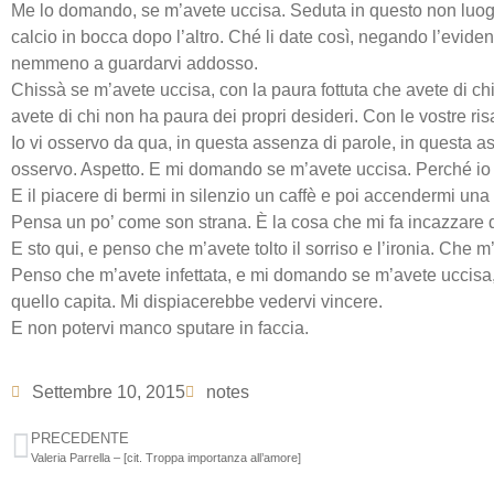
Me lo domando, se m’avete uccisa. Seduta in questo non luogo, 
calcio in bocca dopo l’altro. Ché li date così, negando l’eviden
nemmeno a guardarvi addosso.
Chissà se m’avete uccisa, con la paura fottuta che avete di chi
avete di chi non ha paura dei propri desideri. Con le vostre risa
Io vi osservo da qua, in questa assenza di parole, in questa
osservo. Aspetto. E mi domando se m’avete uccisa. Perché io s
E il piacere di bermi in silenzio un caffè e poi accendermi una 
Pensa un po’ come son strana. È la cosa che mi fa incazzare di 
E sto qui, e penso che m’avete tolto il sorriso e l’ironia. Che m
Penso che m’avete infettata, e mi domando se m’avete uccisa,
quello capita. Mi dispiacerebbe vedervi vincere.
E non potervi manco sputare in faccia.
Settembre 10, 2015
notes
PRECEDENTE
Valeria Parrella – [cit. Troppa importanza all’amore]