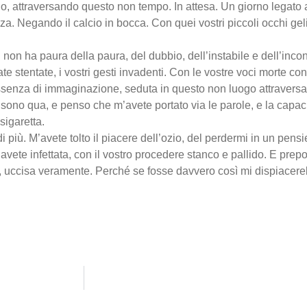
attraversando questo non tempo. In attesa. Un giorno legato all’
za. Negando il calcio in bocca. Con quei vostri piccoli occhi geli
 non ha paura della paura, del dubbio, dell’instabile e dell’inco
te stentate, i vostri gesti invadenti. Con le vostre voci morte con 
 assenza di immaginazione, seduta in questo non luogo attraver
ono qua, e penso che m’avete portato via le parole, e la capac
sigaretta.
più. M’avete tolto il piacere dell’ozio, del perdermi in un pensi
’avete infettata, con il vostro procedere stanco e pallido. E prep
 uccisa veramente. Perché se fosse davvero così mi dispiacere