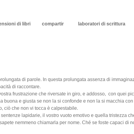
nsioni di libri
compartir
laboratori di scrittura
rolungata di parole. In questa prolungata assenza di immagina
acità di raccontare.
tra frustrazione che riversate in giro, e addosso, con quei piccol
sa buona e giusta se non la si confonde e non la si macchia con 
o, ciò che non vi tocca è calpestabile.
sentenze lapidarie, il vostro vuoto emotivo e quella tristezza che
sapete nemmeno chiamarla per nome. Ché se foste capaci di no