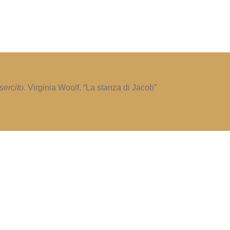
sercito.
Virginia Woolf, “La stanza di Jacob”