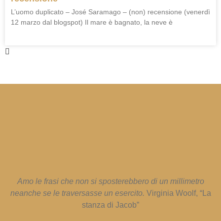
L’uomo duplicato – José Saramago – (non) recensione (venerdì
12 marzo dal blogspot) Il mare è bagnato, la neve è
Amo le frasi che non si sposterebbero di un millimetro
neanche se le traversasse un esercito.
Virginia Woolf, “La
stanza di Jacob”