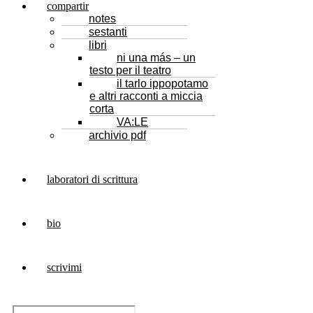
compartir
notes
sestanti
libri
ni una más – un
testo per il teatro
il tarlo ippopotamo
e altri racconti a miccia
corta
VA:LE
archivio pdf
laboratori di scrittura
bio
scrivimi