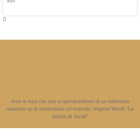
alzo
Amo le frasi che non si sposterebbero di un millimetro
neanche se le traversasse un esercito.
Virginia Woolf, “La
stanza di Jacob”