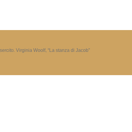
sercito.
Virginia Woolf, “La stanza di Jacob”