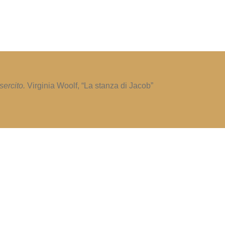
sercito.
Virginia Woolf, “La stanza di Jacob”