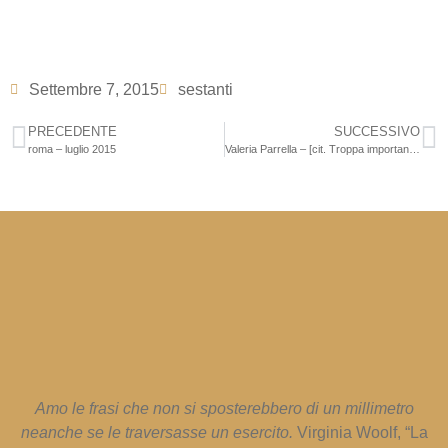
Settembre 7, 2015
sestanti
PRECEDENTE
SUCCESSIVO
roma – luglio 2015
Valeria Parrella – [cit. Troppa importanza all’amore]
Amo le frasi che non si sposterebbero di un millimetro
neanche se le traversasse un esercito.
Virginia Woolf, “La