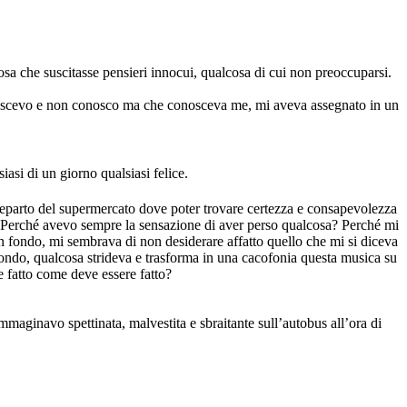
cosa che suscitasse pensieri innocui, qualcosa di cui non preoccuparsi.
noscevo e non conosco ma che conosceva me, mi aveva assegnato in un
iasi di un giorno qualsiasi felice.
parto del supermercato dove poter trovare certezza e consapevolezza
? Perché avevo sempre la sensazione di aver perso qualcosa? Perché mi
in fondo, mi sembrava di non desiderare affatto quello che mi si diceva
fondo, qualcosa strideva e trasforma in una cacofonia questa musica su
 fatto come deve essere fatto?
mmaginavo spettinata, malvestita e sbraitante sull’autobus all’ora di