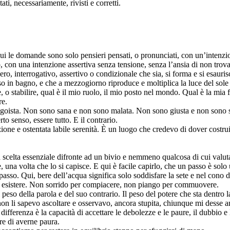
tati, necessariamente, rivisti e corretti.
 le domande sono solo pensieri pensati, o pronunciati, con un’intenzione
, con una intenzione assertiva senza tensione, senza l’ansia di non trov
o, interrogativo, assertivo o condizionale che sia, si forma e si esauris
in bagno, e che a mezzogiorno riproduce e moltiplica la luce del sole c
 o stabilire, qual è il mio ruolo, il mio posto nel mondo. Qual è la mia
re.
oista. Non sono sana e non sono malata. Non sono giusta e non sono sba
 senso, essere tutto. E il contrario.
ione e ostentata labile serenità. È un luogo che credevo di dover costru
scelta essenziale difronte ad un bivio e nemmeno qualcosa di cui valuta
, una volta che lo si capisce. E qui è facile capirlo, che un passo è solo
 passo. Qui, bere dell’acqua significa solo soddisfare la sete e nel cono di
 di esistere. Non sorrido per compiacere, non piango per commuovere.
peso della parola e del suo contrario. Il peso del potere che sta dentro la
n li sapevo ascoltare e osservavo, ancora stupita, chiunque mi desse anc
differenza è la capacità di accettare le debolezze e le paure, il dubbio e
e di averne paura.