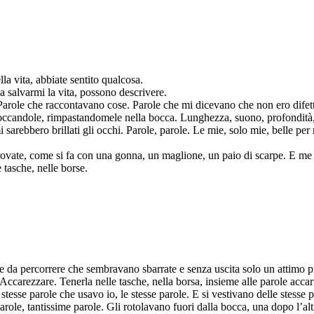
a vita, abbiate sentito qualcosa.
 salvarmi la vita, possono descrivere.
a. Parole che raccontavano cose. Parole che mi dicevano che non ero difet
 toccandole, rimpastandomele nella bocca. Lunghezza, suono, profondità,
mi sarebbero brillati gli occhi. Parole, parole. Le mie, solo mie, belle
ovate, come si fa con una gonna, un maglione, un paio di scarpe. E me n
 tasche, nelle borse.
e da percorrere che sembravano sbarrate e senza uscita solo un attimo prim
ccarezzare. Tenerla nelle tasche, nella borsa, insieme alle parole accarto
tesse parole che usavo io, le stesse parole. E si vestivano delle stesse p
arole, tantissime parole. Gli rotolavano fuori dalla bocca, una dopo l’alt