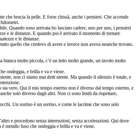
nte che brucia la pelle. E forse chissà, anche i pensieri. Che accende
chilometri.
ile. Quando sono arrivata ho lasciato cadere, uno per uno, i pensieri
ezze e le distanze. E quando poi è arrivato il momento di tornare
guatezze e le distanze.
o tutto quello che credevo di avere e invece non aveva neanche trovato.
asa bianca molto piccola, c’è un letto molto grande, un tavolo molto
he ondeggia, e brilla e va e viene.
ente, non ci siamo mai detti niente. Ma quando il silenzio è totale, e
 intenzione.
ro sia vero. Qui il mio tempo esterno non è diverso dal tempo esterno, e
che solo diverso dagli altri. Non ci sono limiti da rispettare,
cchi. Un sorriso è un sorriso, e come le lacrime che sono solo
’altro e procedono senza interruzioni, senza accelerazioni. Qui dove
è metallo fuso che ondeggia e brilla e va e viene.