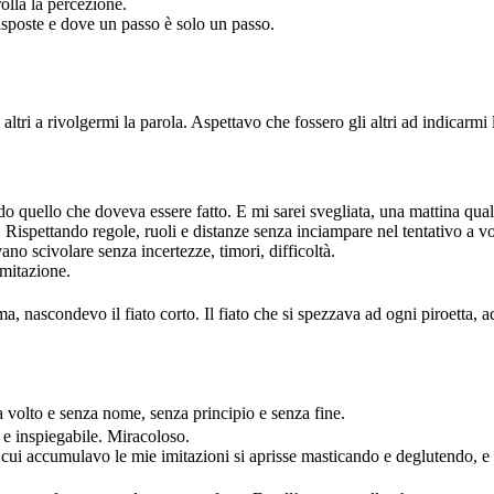
olla la percezione.
sposte e dove un passo è solo un passo.
ri a rivolgermi la parola. Aspettavo che fossero gli altri ad indicarmi 
do quello che doveva essere fatto. E mi sarei svegliata, una mattina quals
ispettando regole, ruoli e distanze senza inciampare nel tentativo a v
no scivolare senza incertezze, timori, difficoltà.
imitazione.
ma, nascondevo il fiato corto. Il fiato che si spezzava ad ogni piroetta,
a volto e senza nome, senza principio e senza fine.
 e inspiegabile. Miracoloso.
u cui accumulavo le mie imitazioni si aprisse masticando e deglutendo, 