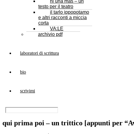
ni una más – un
testo per il teatro
il tarlo ippopotamo
e altri racconti a miccia
corta
VA:LE
archivio pdf
laboratori di scrittura
bio
scrivimi
qui prima poi – un trittico [appunti per “