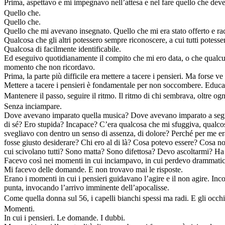
Prima, aspettavo e mi impegnavo nell’attesa e nel fare quello che deve 
Quello che.
Quello che.
Quello che mi avevano insegnato. Quello che mi era stato offerto e ra
Qualcosa che gli altri potessero sempre riconoscere, a cui tutti potesse
Qualcosa di facilmente identificabile.
Ed eseguivo quotidianamente il compito che mi ero data, o che qual
momento che non ricordavo.
Prima, la parte più difficile era mettere a tacere i pensieri. Ma forse ve 
Mettere a tacere i pensieri è fondamentale per non soccombere. Educ
Mantenere il passo, seguire il ritmo. Il ritmo di chi sembrava, oltre og
Senza inciampare.
Dove avevano imparato quella musica? Dove avevano imparato a seguir
di sé? Ero stupida? Incapace? C’era qualcosa che mi sfuggiva, qualco
svegliavo con dentro un senso di assenza, di dolore? Perché per me era
fosse giusto desiderare? Chi ero al di là? Cosa potevo essere? Cosa no
cui scivolano tutti? Sono matta? Sono difettosa? Devo ascoltarmi? Ha 
Facevo così nei momenti in cui inciampavo, in cui perdevo drammatic
Mi facevo delle domande. E non trovavo mai le risposte.
Erano i momenti in cui i pensieri guidavano l’agire e il non agire. Inc
punta, invocando l’arrivo imminente dell’apocalisse.
Come quella donna sul 56, i capelli bianchi spessi ma radi. E gli occhi 
Momenti.
In cui i pensieri. Le domande. I dubbi.