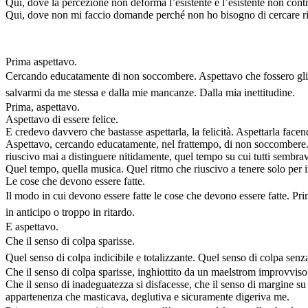
Qui, dove la percezione non deforma l’esistente e l’esistente non contr
Qui, dove non mi faccio domande perché non ho bisogno di cercare ri
Prima aspettavo.
Cercando educatamente di non soccombere. Aspettavo che fossero gli alt
salvarmi da me stessa e dalla mie mancanze. Dalla mia inettitudine.
Prima, aspettavo.
Aspettavo di essere felice.
E credevo davvero che bastasse aspettarla, la felicità. Aspettarla facen
Aspettavo, cercando educatamente, nel frattempo, di non soccombere. R
riuscivo mai a distinguere nitidamente, quel tempo su cui tutti sembrava
Quel tempo, quella musica. Quel ritmo che riuscivo a tenere solo per 
Le cose che devono essere fatte.
Il modo in cui devono essere fatte le cose che devono essere fatte.
Pri
in anticipo o troppo in ritardo.
E aspettavo.
Che il senso di colpa sparisse.
Quel senso di colpa indicibile e totalizzante. Quel senso di colpa senz
Che il senso di colpa sparisse, inghiottito da un maelstrom improvviso
Che il senso di inadeguatezza si disfacesse, che il senso di margine s
appartenenza che masticava, deglutiva e sicuramente digeriva me.