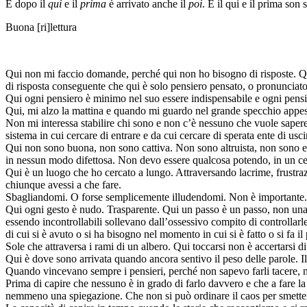
E dopo il
qui
e il
prima
è arrivato anche il
poi
. E il qui e il prima son s
Buona [ri]lettura
Qui non mi faccio domande, perché qui non ho bisogno di risposte. Qui
di risposta conseguente che qui è solo pensiero pensato, o pronunciato
Qui ogni pensiero è minimo nel suo essere indispensabile e ogni pensier
Qui, mi alzo la mattina e quando mi guardo nel grande specchio appeso 
Non mi interessa stabilire chi sono e non c’è nessuno che vuole sapere,
sistema in cui cercare di entrare e da cui cercare di sperata ente di usci
Qui non sono buona, non sono cattiva. Non sono altruista, non sono eg
in nessun modo difettosa. Non devo essere qualcosa potendo, in un certo
Qui è un luogo che ho cercato a lungo. Attraversando lacrime, frustraz
chiunque avessi a che fare.
Sbagliandomi. O forse semplicemente illudendomi. Non è importante.
Qui ogni gesto è nudo. Trasparente. Qui un passo è un passo, non una 
essendo incontrollabili sollevano dall’ossessivo compito di controllarle
di cui si è avuto o si ha bisogno nel momento in cui si è fatto o si fa il
Sole che attraversa i rami di un albero. Qui toccarsi non è accertarsi
Qui è dove sono arrivata quando ancora sentivo il peso delle parole. Il 
Quando vincevano sempre i pensieri, perché non sapevo farli tacere, no
Prima di capire che nessuno è in grado di farlo davvero e che a fare la 
nemmeno una spiegazione. Che non si può ordinare il caos per smetter