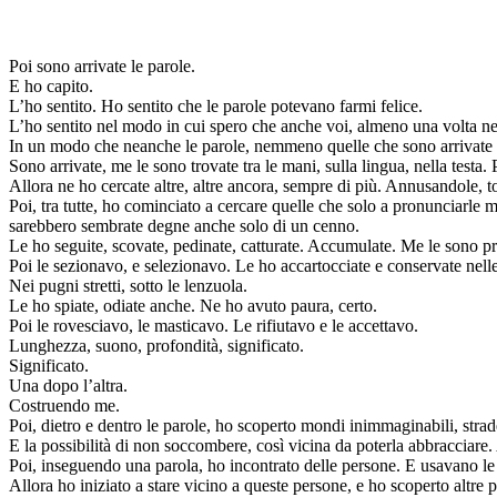
Poi sono arrivate le parole.
E ho capito.
L’ho sentito. Ho sentito che le parole potevano farmi felice.
L’ho sentito nel modo in cui spero che anche voi, almeno una volta nell
In un modo che neanche le parole, nemmeno quelle che sono arrivate a
Sono arrivate, me le sono trovate tra le mani, sulla lingua, nella test
Allora ne ho cercate altre, altre ancora, sempre di più. Annusandole,
Poi, tra tutte, ho cominciato a cercare quelle che solo a pronunciarle 
sarebbero sembrate degne anche solo di un cenno.
Le ho seguite, scovate, pedinate, catturate. Accumulate. Me le sono pr
Poi le sezionavo, e selezionavo. Le ho accartocciate e conservate nelle
Nei pugni stretti, sotto le lenzuola.
Le ho spiate, odiate anche. Ne ho avuto paura, certo.
Poi le rovesciavo, le masticavo. Le rifiutavo e le accettavo.
Lunghezza, suono, profondità, significato.
Significato.
Una dopo l’altra.
Costruendo me.
Poi, dietro e dentro le parole, ho scoperto mondi inimmaginabili, strad
E la possibilità di non soccombere, così vicina da poterla abbracciare. A
Poi, inseguendo una parola, ho incontrato delle persone. E usavano le s
Allora ho iniziato a stare vicino a queste persone, e ho scoperto altre p