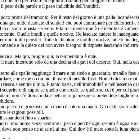
accontiamo per restare in equilibrio stanno per sfuggirci di mano.
peso delle parole e il peso indicibile dell’inutilità.
a poco prima del tramonto. Per il resto del giorno è una palla incandesce
e montagne nude ricamate di sentieri che puoi camminare per chilometri e 
 io ci sono rimasta a vivere. E la mia mente non è né debole né vulnerab
cotomie. Quelle inutili e quelle nocive. Ho lasciato cadere le inadeguat
 uno, tutti i pensieri. Tutte le dicotomie inutili e nocive, tutte le inade
domande e la quiete del non avere bisogno di risposte lasciando indietr
nevica. Ma qui, proprio qui, la temperatura è mite.
 il mare interrotto solo da una decina di agavi del deserto. Qui, nella c
serto alle spalle raggiungo il mare e mi siedo a guardarlo, metallo fuso c
ardare, come me o con me, il mare di metallo fuso. Non ci diciamo mai ni
i riesca a sentire il mio. E tanto basta, nell’immobilità e nell’assenza di
scoprire o di capire se quello che credo, se quello su cui è per cui giu
tare, non c’è domani da aspettare, organizzare o pretendere migliore o an
eludere.
no piccoli e grinzosi e una mano è solo una mano. Gli occhi sono solo o
e le ragioni possibili.
di espandersi fino a sparire.
ci il mio nome senza sentirne il peso e perché ogni respiro è uguale all
dove non penso né ai se né ai ma. Qui dov’è il mare sotto la luna piena 