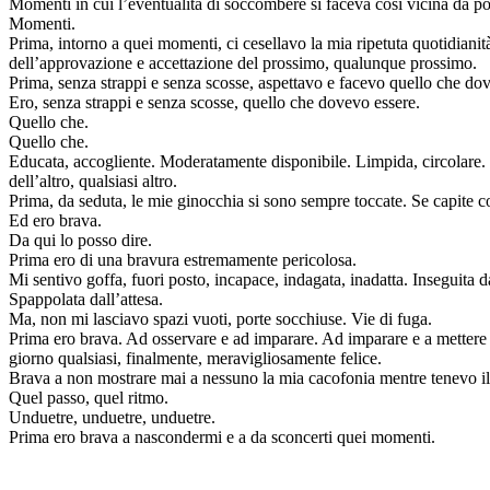
Momenti in cui l’eventualità di soccombere si faceva così vicina da po
Momenti.
Prima, intorno a quei momenti, ci cesellavo la mia ripetuta quotidianità.
dell’approvazione e accettazione del prossimo, qualunque prossimo.
Prima, senza strappi e senza scosse, aspettavo e facevo quello che dov
Ero, senza strappi e senza scosse, quello che dovevo essere.
Quello che.
Quello che.
Educata, accogliente. Moderatamente disponibile. Limpida, circolare. 
dell’altro, qualsiasi altro.
Prima, da seduta, le mie ginocchia si sono sempre toccate. Se capite c
Ed ero brava.
Da qui lo posso dire.
Prima ero di una bravura estremamente pericolosa.
Mi sentivo goffa, fuori posto, incapace, indagata, inadatta. Inseguita d
Spappolata dall’attesa.
Ma, non mi lasciavo spazi vuoti, porte socchiuse. Vie di fuga.
Prima ero brava. Ad osservare e ad imparare. Ad imparare e a mettere in
giorno qualsiasi, finalmente, meravigliosamente felice.
Brava a non mostrare mai a nessuno la mia cacofonia mentre tenevo il 
Quel passo, quel ritmo.
Unduetre, unduetre, unduetre.
Prima ero brava a nascondermi e a da sconcerti quei momenti.