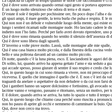
La capacità di capire in tempo quando le storie che raccontiamo e ci r
Qui è dove sono arrivata quando ormai ogni gesto si portava appresso il 
È un luogo molto silenzioso che odora di terra e di mare.
D’estate il sole è tiepido per pochissime ore, fin poco dopo l’alba e d
gli spazi ampi, il mare gentile, la terra burla che pulsa e respira. E l
Qui non non è un debole e vulnerabile luogo della mente, qui esiste ed
lungo i sentieri ricamati sulle montagne nude. Ho lasciato cadere le di
indietro non l’ho fatto. Perché per farlo avrei dovuto riprendere, uno per
Qui è dove sono rimasta quando ho sentito il silenzio dell’assenza di 
Qui è dove sono libera dagli sguardi.
D’inverno a volte piove molto. Lassù, sulle montagne alle mie spalle, 
Qui è una casa bianca molto piccola, e dalla finestra della cucina vedo
bello e una poltrona davanti ad un camino molto piccolo.
Di notte, quando c’è la luna piena, esco. E lasciandomi le agavi del de
Di solito, lui, quando arrivo ha appena gettato l’amo e sta seduto a gu
qui accade spesso, posso giurare di sentire il suo respiro e credo che lu
Qui, in questo luogo in cui sono rimasta a vivere, non mi preoccupo di 
viceversa. E quello che immagino è quello che è. E non c’è ieri da valu
traguardi da anelare o aspettative da non deludere o da cui non farsi d
Qui i gamberi hanno un sapore dolcissimo e fortissimo, gli avocado so
lacrime vanno e vengono, passano e ritornano, senza un motivo, per tutt
E il dolore, quando arriva se arriva, ha tutto lo spazio e tutto il tempo 
Qui, in questo luogo che chiamo casa perché sono riuscita a pronunciar
non ho paura di aprire gli occhi e nemmeno di camminare la buio. Qui 
Qui, dove non cerco ma trovo.