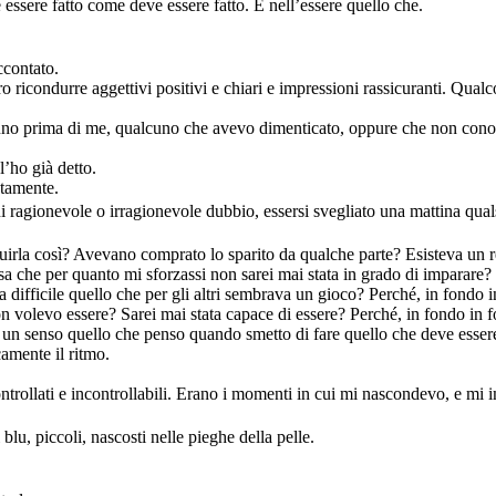
essere fatto come deve essere fatto. E nell’essere quello che.
ccontato.
ro ricondurre aggettivi positivi e chiari e impressioni rassicuranti. Qual
cuno prima di me, qualcuno che avevo dimenticato, oppure che non co
l’ho già detto.
atamente.
ni ragionevole o irragionevole dubbio, essersi svegliato una mattina quals
la così? Avevano comprato lo sparito da qualche parte? Esisteva un re
sa che per quanto mi sforzassi non sarei mai stata in grado di imparare
 difficile quello che per gli altri sembrava un gioco? Perché, in fondo 
n volevo essere? Sarei mai stata capace di essere? Perché, in fondo in 
un senso quello che penso quando smetto di fare quello che deve essere
amente il ritmo.
ontrollati e incontrollabili. Erano i momenti in cui mi nascondevo, e mi i
blu, piccoli, nascosti nelle pieghe della pelle.