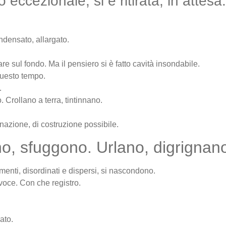
 eccezionale, si è ritirata, in attesa.
ndensato, allargato.
e sul fondo. Ma il pensiero si è fatto cavità insondabile.
questo tempo.
.
. Crollano a terra, tintinnano.
azione, di costruzione possibile.
o, sfuggono. Urlano, digrignano 
mmenti, disordinati e dispersi, si nascondono.
voce. Con che registro.
ato.