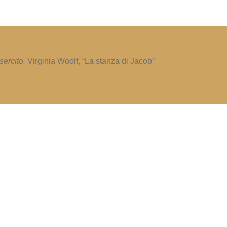
sercito.
Virginia Woolf, “La stanza di Jacob”