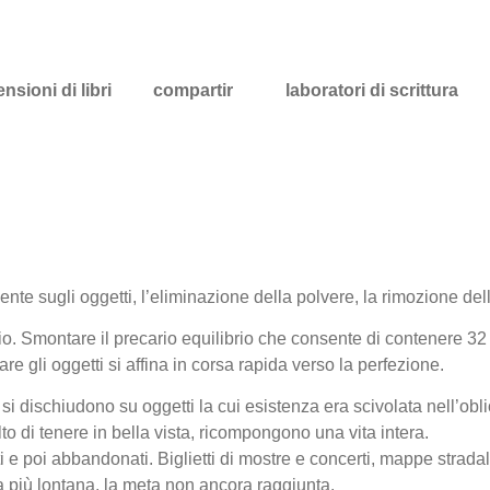
nsioni di libri
compartir
laboratori di scrittura
gente sugli oggetti, l’eliminazione della polvere, la rimozione de
io. Smontare il precario equilibrio che consente di contenere 32
lare gli oggetti si affina in corsa rapida verso la perfezione.
e si dischiudono su oggetti la cui esistenza era scivolata nell’obli
to di tenere in bella vista, ricompongono una vita intera.
 e poi abbandonati. Biglietti di mostre e concerti, mappe stradali d
ta più lontana, la meta non ancora raggiunta.