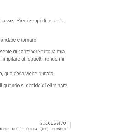
 classe. Pieni zeppi di te, della
o andare e tornare.
nsente di contenere tutta la mia
i impilare gli oggetti, rendermi
o, qualcosa viene buttato.
di quando si decide di eliminare,
SUCCESSIVO
amante – Mercè Rodoreda – (non) recensione