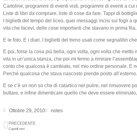
Cartoline, programmi di eventi visti, programmi di eventi a cui 
Liste di libri da comprare, liste di cose da fare. Tappi di bottig
I biglietti del tempo del liceo, quei messaggi incisi sui fogli a qu
vita che facevi, delle cose importanti che stavano in prima fila, 
E le foto. E i diari. I biglietti del treno usati come segnalibri 
E poi, forse la cosa più bella, ogni volta, ogni volta che metto
vita in un’unica stanza, che poi mi fermo a rimirare l’assemblagg
conto che qualcosa è cambiato, nel mio ordine personale. E n
Perché qualcosa che stava nascosto prende posto all’esterno. E
E se c’è un non so che di catartico nel pulire, nel rimuovere p
buttare, e infine dimenticare quello che deve essere eliminato, 
Ottobre 29, 2010
notes
PRECEDENTE
Capelli neri