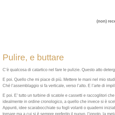
(non) rece
Pulire, e buttare
C’è qualcosa di catartico nel fare le pulizie. Questo atto deter
E poi. Quello che mi piace di più. Mettere le mani nel mio stud
Ché l’assemblaggio si fa verticale, verso l’alto. E l’arte di impi
E poi. E’ tutto un turbine di scatole e cassetti e raccoglitori ch
idealmente in ordine cronologico, a quello che invece si è scel
Appunti, idee scarabocchiate su fogli volanti o quaderni iniziati
tornare ma a cui si è sempre preferito il nuovo, l’ignoto, la me