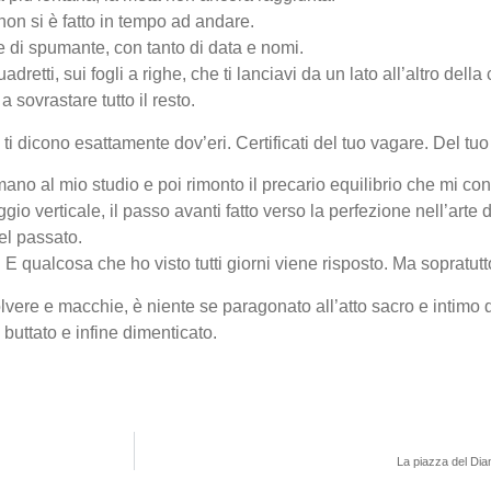
non si è fatto in tempo ad andare.
lie di spumante, con tanto di data e nomi.
adretti, sui fogli a righe, che ti lanciavi da un lato all’altro della
a sovrastare tutto il resto.
che ti dicono esattamente dov’eri. Certificati del tuo vagare. Del tu
 mano al mio studio e poi rimonto il precario equilibrio che mi co
io verticale, il passo avanti fatto verso la perfezione nell’arte d
el passato.
 qualcosa che ho visto tutti giorni viene risposto. Ma sopratutt
olvere e macchie, è niente se paragonato all’atto sacro e intimo 
buttato e infine dimenticato.
La piazza del Di